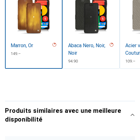
Marron, Or
Abaca Nero, Noir,
Acier 
Noir
Coutu
CHF
149.–
CHF
94.90
CHF
109.–
Produits similaires avec une meilleure
disponibilité