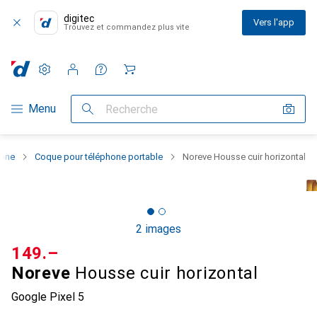
digitec
Vers l'app
Trouvez et commandez plus vite
Paramètres
Compte client
Listes de comparaison
Listes d'envies
Panier
Navigation par catégorie
Menu
Recherche
hone
Coque pour téléphone portable
Noreve Housse cuir horizontal
2 images
CHF
149.–
Noreve
Housse cuir horizontal
Google Pixel 5