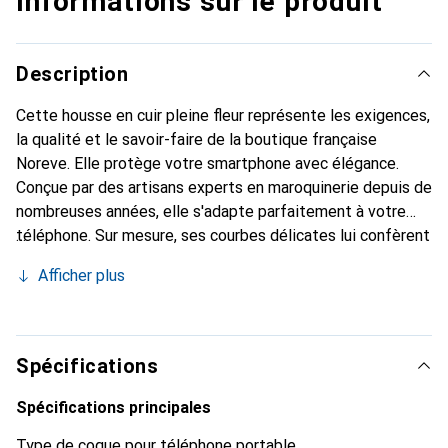
Informations sur le produit
Description
Cette housse en cuir pleine fleur représente les exigences,
la qualité et le savoir-faire de la boutique française
Noreve. Elle protège votre smartphone avec élégance.
Conçue par des artisans experts en maroquinerie depuis de
nombreuses années, elle s'adapte parfaitement à votre
téléphone. Sur mesure, ses courbes délicates lui confèrent
une véritable seconde peau. Elle devient l'accessoire chic
Afficher plus
et indispensable pour votre smartphone. Reconnaître
internationalement pour ses produits de haute qualité, la
marque Noreve est un choix sûr pour une clientèle
exigeante.
Spécifications
Spécifications principales
Type de coque pour téléphone portable