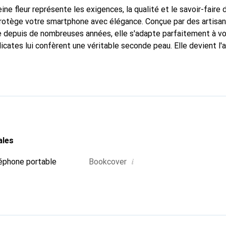
ine fleur représente les exigences, la qualité et le savoir-faire 
protège votre smartphone avec élégance. Conçue par des artisan
 depuis de nombreuses années, elle s'adapte parfaitement à vo
icates lui confèrent une véritable seconde peau. Elle devient l'
smartphone. Reconnaître internationalement pour ses produits d
oix sûr pour une clientèle exigeante.
ales
i
éphone portable
Bookcover