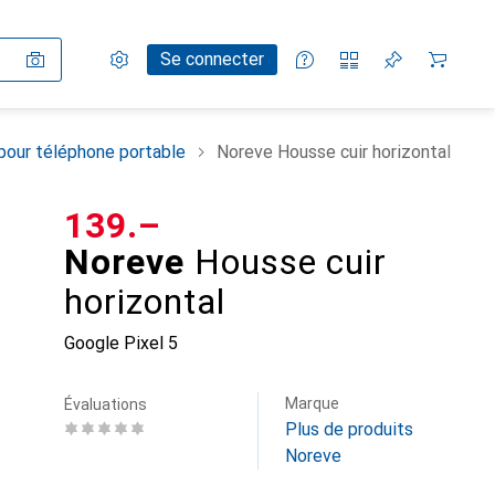
Paramètres
Compte client
Listes de comparaison
Listes d'envies
Panier
Se connecter
pour téléphone portable
Noreve Housse cuir horizontal
CHF
139.–
Noreve
Housse cuir
horizontal
Google Pixel 5
Marque
Évaluations
Plus de produits
Noreve