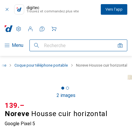
digitec
Vers l'app
Trouvez et commandez plus vite
Paramètres
Compte client
Listes de comparaison
Listes d'envies
Panier
Navigation par catégorie
Menu
Recherche
hone
Coque pour téléphone portable
Noreve Housse cuir horizontal
2 images
CHF
139.–
Noreve
Housse cuir horizontal
Google Pixel 5