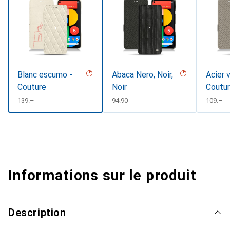
Blanc escumo -
Abaca Nero, Noir,
Acier 
Couture
Noir
Coutu
CHF
139.–
CHF
94.90
CHF
109.–
Informations sur le produit
Description