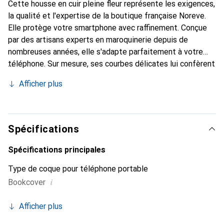
Cette housse en cuir pleine fleur représente les exigences,
la qualité et l'expertise de la boutique française Noreve.
Elle protège votre smartphone avec raffinement. Conçue
par des artisans experts en maroquinerie depuis de
nombreuses années, elle s'adapte parfaitement à votre
téléphone. Sur mesure, ses courbes délicates lui confèrent
une véritable seconde peau. Elle devient un accessoire
Afficher plus
chic et essentiel de votre smartphone. Reconnaître
internationalement pour ses produits de haute qualité, la
marque Noreve est un choix sûr pour une clientèle
exigeante.
Spécifications
Spécifications principales
Type de coque pour téléphone portable
i
Bookcover
Afficher plus