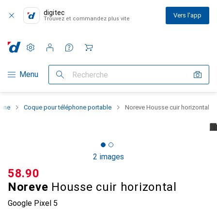
digitec
Vers l'app
Trouvez et commandez plus vite
Paramètres
Compte client
Listes de comparaison
Listes d'envies
Panier
Navigation par catégorie
Menu
Recherche
hone
Coque pour téléphone portable
Noreve Housse cuir horizontal
2 images
CHF
58.90
Noreve
Housse cuir horizontal
Google Pixel 5