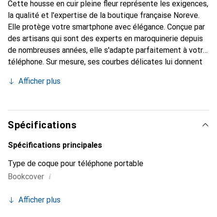
Cette housse en cuir pleine fleur représente les exigences,
la qualité et l'expertise de la boutique française Noreve.
Elle protège votre smartphone avec élégance. Conçue par
des artisans qui sont des experts en maroquinerie depuis
de nombreuses années, elle s'adapte parfaitement à votre
téléphone. Sur mesure, ses courbes délicates lui donnent
une véritable seconde peau. Elle devient l'accessoire chic
Afficher plus
et indispensable pour votre smartphone. Reconnaître
internationalement pour ses produits de haute qualité, la
marque Noreve est un choix sûr pour une clientèle
exigeante.
Spécifications
Spécifications principales
Type de coque pour téléphone portable
i
Bookcover
Afficher plus