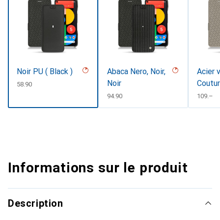
Noir PU ( Black )
Abaca Nero, Noir,
Acier 
Noir
Coutu
CHF
58.90
CHF
94.90
CHF
109.–
Informations sur le produit
Description