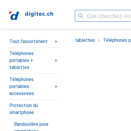
Recherche
Navigation par catégorie
ortiment
Téléphones portables + tablettes
Téléphones po
Tout l'assortiment
Téléphones
portables +
tablettes
Téléphones
portables :
accessoires
Protection du
smartphone
Bandoulière pour