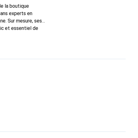
de la boutique
sans experts en
ne. Sur mesure, ses
ic et essentiel de
 la marque Noreve est