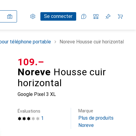
Paramètres
Compte client
Listes de comparaison
Listes d'envies
Panier
Se connecter
pour téléphone portable
Noreve Housse cuir horizontal
CHF
109.–
Noreve
Housse cuir
horizontal
Google Pixel 3 XL
Marque
Évaluations
Plus de produits
1
Noreve