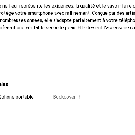
ine fleur représente les exigences, la qualité et le savoir-faire 
protège votre smartphone avec raffinement. Conçue par des arti
nombreuses années, elle s'adapte parfaitement à votre télépho
nfèrent une véritable seconde peau. Elle devient l'accessoire ch
naître internationalement pour ses produits de haute qualité,
ientèle exigeante.
ales
i
éphone portable
Bookcover