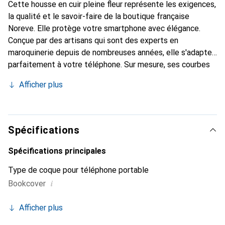
Cette housse en cuir pleine fleur représente les exigences,
la qualité et le savoir-faire de la boutique française
Noreve. Elle protège votre smartphone avec élégance.
Conçue par des artisans qui sont des experts en
maroquinerie depuis de nombreuses années, elle s'adapte
parfaitement à votre téléphone. Sur mesure, ses courbes
délicates lui donnent une véritable seconde peau. Elle
Afficher plus
devient l'accessoire chic et indispensable de votre
smartphone. Reconnaître internationalement pour ses
produits de haute qualité, la marque Noreve est un choix
sûr pour une clientèle exigeante.
Spécifications
Spécifications principales
Type de coque pour téléphone portable
i
Bookcover
Afficher plus