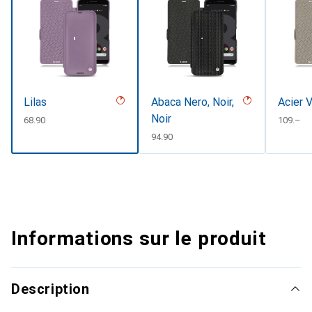
Lilas
Abaca Nero, Noir,
Acier 
Noir
CHF
68.90
CHF
109.–
CHF
94.90
Informations sur le produit
Description