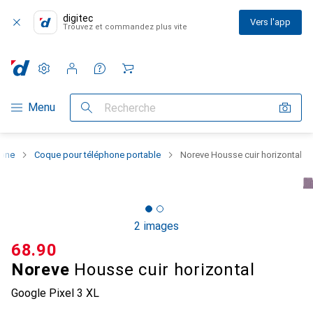
digitec
Vers l'app
Trouvez et commandez plus vite
Paramètres
Compte client
Listes de comparaison
Listes d'envies
Panier
Navigation par catégorie
Menu
Recherche
hone
Coque pour téléphone portable
Noreve Housse cuir horizontal
2 images
CHF
68.90
Noreve
Housse cuir horizontal
Google Pixel 3 XL