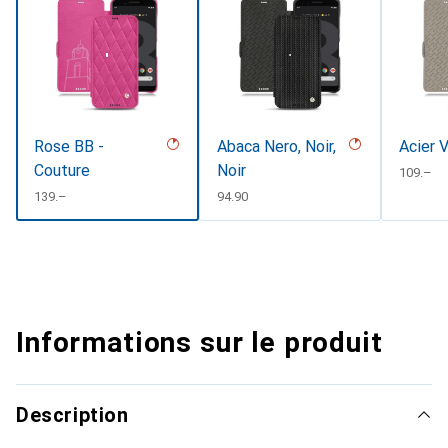
Rose BB -
Abaca Nero, Noir,
Acier 
Couture
Noir
CHF
109.–
CHF
139.–
CHF
94.90
Informations sur le produit
Description