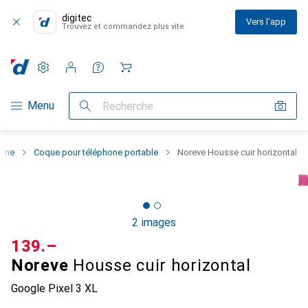
digitec
Vers l'app
Trouvez et commandez plus vite
Paramètres
Compte client
Listes de comparaison
Listes d'envies
Panier
Navigation par catégorie
Menu
Recherche
hone
Coque pour téléphone portable
Noreve Housse cuir horizontal
2 images
CHF
139.–
Noreve
Housse cuir horizontal
Google Pixel 3 XL