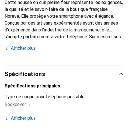
Cette housse en cuir pleine fleur représente les exigences,
la qualité et le savoir-faire de la boutique française
Noreve. Elle protège votre smartphone avec élégance.
Conçue par des artisans expérimentés ayant des années
d'expérience dans l'industrie de la maroquinerie, elle
s'adapte parfaitement à votre téléphone. Sur mesure, ses
courbes délicates lui donnent une véritable seconde peau.
Afficher plus
Elle devient l'accessoire chic et indispensable pour votre
smartphone. Reconnaître internationalement pour ses
produits de haute qualité, la marque Noreve est un choix
fiable pour une clientèle exigeante.
Spécifications
Spécifications principales
Type de coque pour téléphone portable
i
Bookcover
Afficher plus