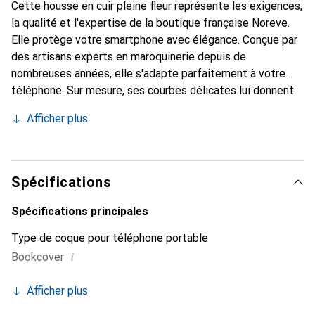
Cette housse en cuir pleine fleur représente les exigences,
la qualité et l'expertise de la boutique française Noreve.
Elle protège votre smartphone avec élégance. Conçue par
des artisans experts en maroquinerie depuis de
nombreuses années, elle s'adapte parfaitement à votre
téléphone. Sur mesure, ses courbes délicates lui donnent
une véritable seconde peau. Elle devient un accessoire
Afficher plus
chic et incontournable de votre smartphone. Reconnaître
internationalement pour ses produits de haute qualité, la
marque Noreve est un choix sûr pour une clientèle
exigeante.
Spécifications
Spécifications principales
Type de coque pour téléphone portable
i
Bookcover
Afficher plus