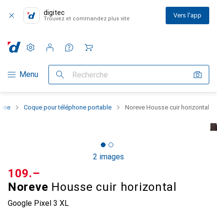
digitec
Vers l'app
Trouvez et commandez plus vite
Paramètres
Compte client
Listes de comparaison
Listes d'envies
Panier
Navigation par catégorie
Menu
Recherche
hone
Coque pour téléphone portable
Noreve Housse cuir horizontal
2 images
CHF
109.–
Noreve
Housse cuir horizontal
Google Pixel 3 XL