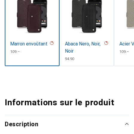
Marron envoûtant
Abaca Nero, Noir,
Acier 
Noir
CHF
109.–
CHF
109.–
CHF
94.90
Informations sur le produit
Description