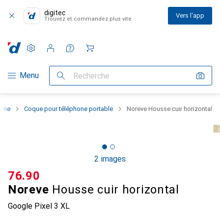
digitec
Vers l'app
Trouvez et commandez plus vite
Paramètres
Compte client
Listes de comparaison
Listes d'envies
Panier
Navigation par catégorie
Menu
Recherche
hone
Coque pour téléphone portable
Noreve Housse cuir horizontal
2 images
CHF
76.90
Noreve
Housse cuir horizontal
Google Pixel 3 XL