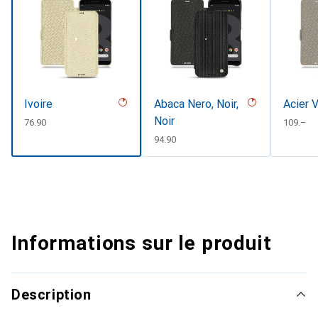
Ivoire
Abaca Nero, Noir,
Acier 
Noir
CHF
76.90
CHF
109.–
CHF
94.90
Informations sur le produit
Description