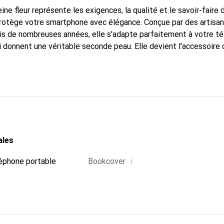
ine fleur représente les exigences, la qualité et le savoir-faire 
protège votre smartphone avec élégance. Conçue par des artisan
puis de nombreuses années, elle s'adapte parfaitement à votre t
i donnent une véritable seconde peau. Elle devient l'accessoire 
a marque Noreve est reconnue internationalement pour ses prod
r pour une clientèle exigeante.
ales
i
éphone portable
Bookcover