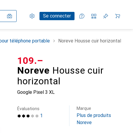
Paramètres
Compte client
Listes de comparaison
Listes d'envies
Panier
Se connecter
pour téléphone portable
Noreve Housse cuir horizontal
CHF
109.–
Noreve
Housse cuir
horizontal
Google Pixel 3 XL
Marque
Évaluations
Plus de produits
1
Noreve