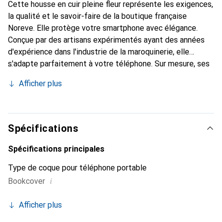
Cette housse en cuir pleine fleur représente les exigences,
la qualité et le savoir-faire de la boutique française
Noreve. Elle protège votre smartphone avec élégance.
Conçue par des artisans expérimentés ayant des années
d'expérience dans l'industrie de la maroquinerie, elle
s'adapte parfaitement à votre téléphone. Sur mesure, ses
courbes raffinées lui donnent une véritable seconde peau.
Afficher plus
Elle devient l'accessoire chic et indispensable pour votre
smartphone. Reconnaissance internationale pour ses
produits de haute qualité, la marque Noreve est un choix
fiable pour une clientèle exigeante.
Spécifications
Spécifications principales
Type de coque pour téléphone portable
i
Bookcover
Afficher plus