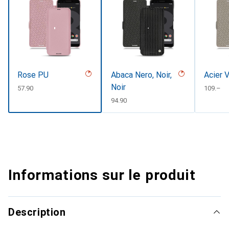
Rose PU
Abaca Nero, Noir,
Acier 
Noir
CHF
57.90
CHF
109.–
CHF
94.90
Informations sur le produit
Description