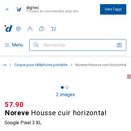
digitec
Vers l'app
Trouvez et commandez plus vite
Paramètres
Compte client
Listes de comparaison
Listes d'envies
Panier
Navigation par catégorie
Menu
Recherche
hone
Coque pour téléphone portable
Noreve Housse cuir horizontal
2 images
CHF
57.90
Noreve
Housse cuir horizontal
Google Pixel 3 XL