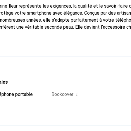
ine fleur représente les exigences, la qualité et le savoir-faire 
protège votre smartphone avec élégance. Conçue par des artisa
nombreuses années, elle s'adapte parfaitement à votre télépho
nfèrent une véritable seconde peau. Elle devient l'accessoire ch
connaître internationalement pour ses produits de haute quali
e clientèle exigeante.
ales
i
éphone portable
Bookcover