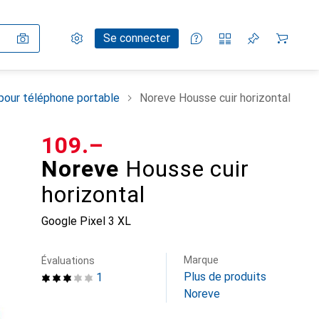
Paramètres
Compte client
Listes de comparaison
Listes d'envies
Panier
Se connecter
pour téléphone portable
Noreve Housse cuir horizontal
CHF
109.–
Noreve
Housse cuir
horizontal
Google Pixel 3 XL
Marque
Évaluations
Plus de produits
1
Noreve