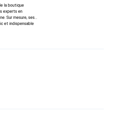
de la boutique
ns experts en
ne. Sur mesure, ses
ic et indispensable
té, la marque Noreve