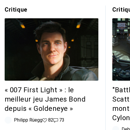
Critique
Critiq
« 007 First Light » : le
"Batt
meilleur jeu James Bond
Scat
depuis « Goldeneye »
montr
Cylon
Philipp Rüegg
82 likes
82
73 commentaires
73
Deb