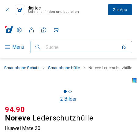
digitec
Zur App
Schneller finden und bestellen
Einstellungen
Kundenkonto
Vergleichslisten
Merklisten
Warenkorb
Navigation nach Kategorien
Menü
Suche
Smartphone Schutz
Smartphone Hülle
Noreve Lederschutzhülle
2 Bilder
CHF
94.90
Noreve
Lederschutzhülle
Huawei Mate 20