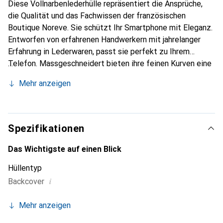
Diese Vollnarbenlederhülle repräsentiert die Ansprüche,
die Qualität und das Fachwissen der französischen
Boutique Noreve. Sie schützt Ihr Smartphone mit Eleganz.
Entworfen von erfahrenen Handwerkern mit jahrelanger
Erfahrung in Lederwaren, passt sie perfekt zu Ihrem
Telefon. Massgeschneidert bieten ihre feinen Kurven eine
wahre zweite Haut. Sie wird zum schicken und
Mehr anzeigen
unverzichtbaren Accessoire für Ihr Smartphone.
International anerkannt für ihre hochwertigen Produkte ist
die Marke Noreve eine zuverlässige Wahl für eine
anspruchsvolle Kundschaft.
Spezifikationen
Das Wichtigste auf einen Blick
Hüllentyp
i
Backcover
Mehr anzeigen