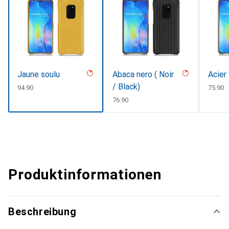
Jaune soulu
Abaca nero ( Noir
Acier
/ Black)
CHF
94.90
CHF
75.90
CHF
76.90
Produktinformationen
Beschreibung