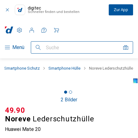
digitec
Zur App
Schneller finden und bestellen
Einstellungen
Kundenkonto
Vergleichslisten
Merklisten
Warenkorb
Navigation nach Kategorien
Menü
Suche
Smartphone Schutz
Smartphone Hülle
Noreve Lederschutzhülle
2 Bilder
CHF
49.90
Noreve
Lederschutzhülle
Huawei Mate 20