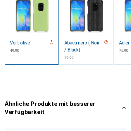
Vert olive
Abaca nero ( Noir
Acier
/ Black)
CHF
49.90
CHF
75.90
CHF
76.90
Ähnliche Produkte mit besserer
Verfügbarkeit