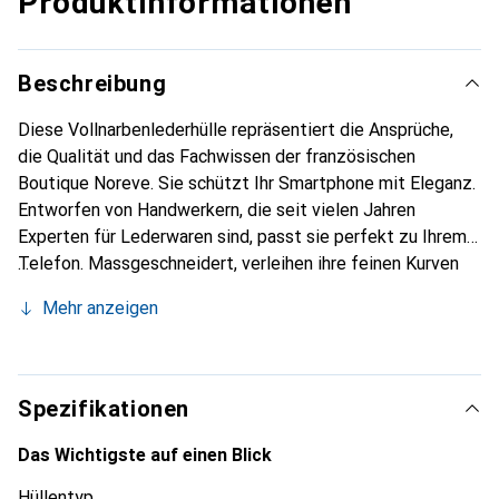
Produktinformationen
Beschreibung
Diese Vollnarbenlederhülle repräsentiert die Ansprüche,
die Qualität und das Fachwissen der französischen
Boutique Noreve. Sie schützt Ihr Smartphone mit Eleganz.
Entworfen von Handwerkern, die seit vielen Jahren
Experten für Lederwaren sind, passt sie perfekt zu Ihrem
Telefon. Massgeschneidert, verleihen ihre feinen Kurven
ihr eine echte zweite Haut. Sie wird zum schicken und
Mehr anzeigen
unverzichtbaren Accessoire Ihres Smartphones.
International anerkannt für ihre hochwertigen Produkte ist
die Marke Noreve eine sichere Wahl für eine
anspruchsvolle Kundschaft.
Spezifikationen
Das Wichtigste auf einen Blick
Hüllentyp