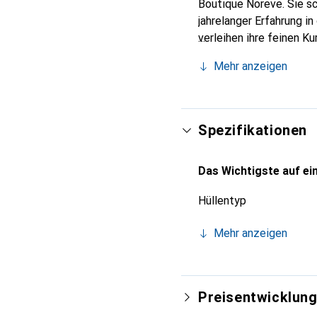
Boutique Noreve. Sie s
jahrelanger Erfahrung i
verleihen ihre feinen K
Accessoire für Ihr Smar
Mehr anzeigen
und eine zuverlässige Wa
Spezifikationen
Das Wichtigste auf ein
Hüllentyp
Mehr anzeigen
Preisentwicklun