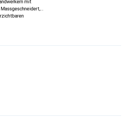
Handwerkern mit
. Massgeschneidert,
erzichtbaren
en Produkte anerkannt