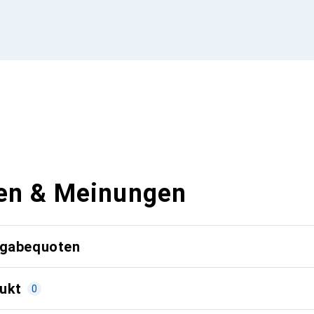
en & Meinungen
kgabequoten
ukt
0