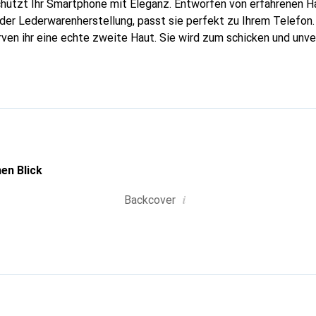
chützt Ihr Smartphone mit Eleganz. Entworfen von erfahrenen 
n der Lederwarenherstellung, passt sie perfekt zu Ihrem Telefon
urven ihr eine echte zweite Haut. Sie wird zum schicken und unv
tphone. Die Marke Noreve ist international für ihre hochwertig
hl für eine anspruchsvolle Klientel.
en Blick
i
Backcover
g