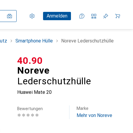
Einstellungen
Kundenkonto
Vergleichslisten
Merklisten
Warenkorb
Anmelden
utz
Smartphone Hülle
Noreve Lederschutzhülle
CHF
40.90
Noreve
Lederschutzhülle
Huawei Mate 20
Marke
Bewertungen
Mehr von Noreve