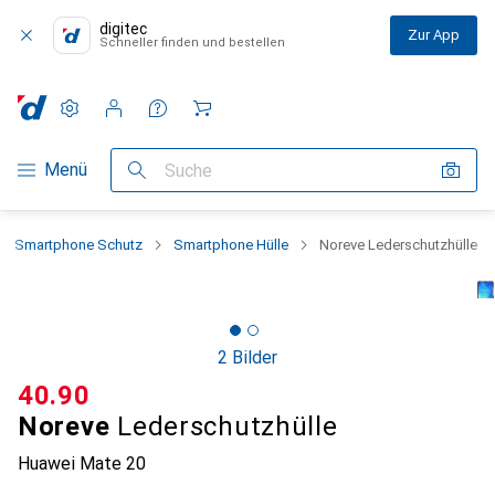
digitec
Zur App
Schneller finden und bestellen
Einstellungen
Kundenkonto
Vergleichslisten
Merklisten
Warenkorb
Navigation nach Kategorien
Menü
Suche
Smartphone Schutz
Smartphone Hülle
Noreve Lederschutzhülle
2 Bilder
CHF
40.90
Noreve
Lederschutzhülle
Huawei Mate 20