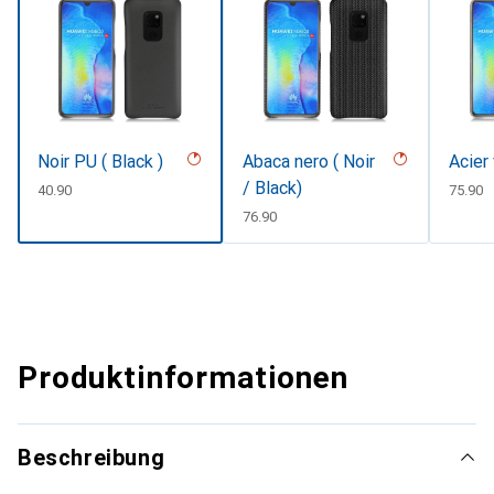
Noir PU ( Black )
Abaca nero ( Noir
Acier
/ Black)
CHF
40.90
CHF
75.90
CHF
76.90
Produktinformationen
Beschreibung