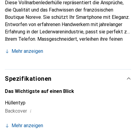
Diese Vollnarbenlederhülle repräsentiert die Ansprüche,
die Qualität und das Fachwissen der französischen
Boutique Noreve. Sie schützt Ihr Smartphone mit Eleganz.
Entworfen von erfahrenen Handwerkern mit jahrelanger
Erfahrung in der Lederwarenindustrie, passt sie perfekt zu
Ihrem Telefon. Massgeschneidert, verleihen ihre feinen
Kurven ihr eine echte zweite Haut. Sie wird zum schicken
Mehr anzeigen
und unverzichtbaren Accessoire für Ihr Smartphone.
International anerkannt für ihre hochwertigen Produkte ist
die Marke Noreve eine zuverlässige Wahl für eine
anspruchsvolle Kundschaft.
Spezifikationen
Das Wichtigste auf einen Blick
Hüllentyp
i
Backcover
Mehr anzeigen