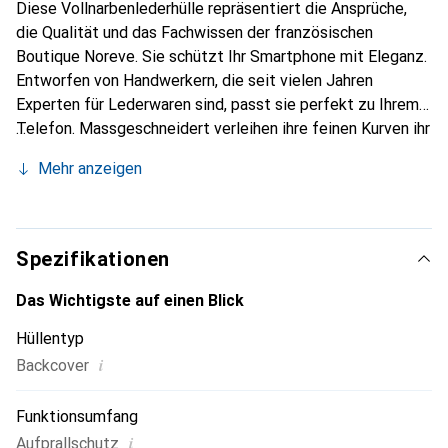
Diese Vollnarbenlederhülle repräsentiert die Ansprüche,
die Qualität und das Fachwissen der französischen
Boutique Noreve. Sie schützt Ihr Smartphone mit Eleganz.
Entworfen von Handwerkern, die seit vielen Jahren
Experten für Lederwaren sind, passt sie perfekt zu Ihrem
Telefon. Massgeschneidert verleihen ihre feinen Kurven ihr
eine echte zweite Haut. Sie wird zum schicken und
Mehr anzeigen
unverzichtbaren Accessoire für Ihr Smartphone.
International anerkannt für ihre hochwertigen Produkte ist
die Marke Noreve eine sichere Wahl für eine
anspruchsvolle Kundschaft.
Spezifikationen
Das Wichtigste auf einen Blick
Hüllentyp
i
Backcover
Funktionsumfang
i
Aufprallschutz