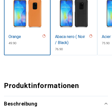
Orange
Abaca nero ( Noir
Acier
/ Black)
CHF
49.90
CHF
75.90
CHF
76.90
Produktinformationen
Beschreibung