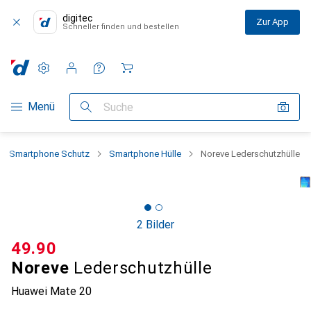
digitec
Zur App
Schneller finden und bestellen
Einstellungen
Kundenkonto
Vergleichslisten
Merklisten
Warenkorb
Navigation nach Kategorien
Menü
Suche
Smartphone Schutz
Smartphone Hülle
Noreve Lederschutzhülle
2 Bilder
CHF
49.90
Noreve
Lederschutzhülle
Huawei Mate 20