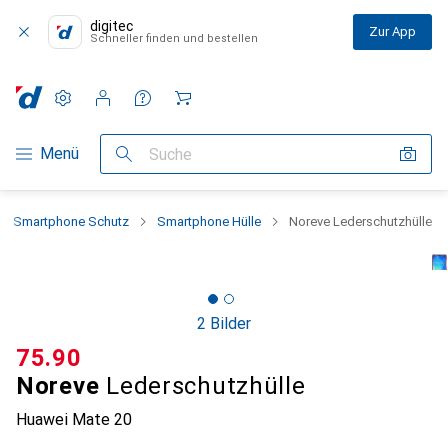
digitec
Zur App
Schneller finden und bestellen
Einstellungen
Kundenkonto
Vergleichslisten
Merklisten
Warenkorb
Navigation nach Kategorien
Menü
Suche
Smartphone Schutz
Smartphone Hülle
Noreve Lederschutzhülle
2 Bilder
CHF
75.90
Noreve
Lederschutzhülle
Huawei Mate 20