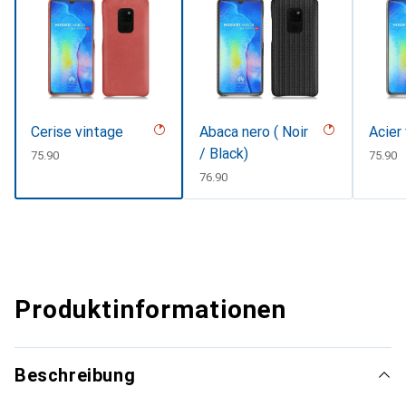
Cerise vintage
Abaca nero ( Noir
Acier
/ Black)
CHF
75.90
CHF
75.90
CHF
76.90
Produktinformationen
Beschreibung