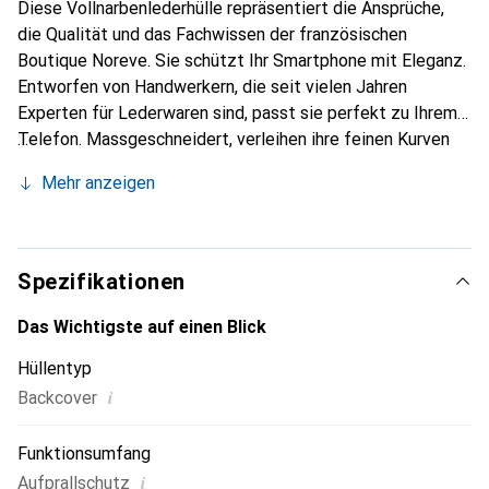
Diese Vollnarbenlederhülle repräsentiert die Ansprüche,
die Qualität und das Fachwissen der französischen
Boutique Noreve. Sie schützt Ihr Smartphone mit Eleganz.
Entworfen von Handwerkern, die seit vielen Jahren
Experten für Lederwaren sind, passt sie perfekt zu Ihrem
Telefon. Massgeschneidert, verleihen ihre feinen Kurven
ihr eine echte zweite Haut. Sie wird zum eleganten und
Mehr anzeigen
unverzichtbaren Accessoire für Ihr Smartphone.
International anerkannt für ihre hochwertigen Produkte ist
die Marke Noreve eine sichere Wahl für eine
anspruchsvolle Kundschaft.
Spezifikationen
Das Wichtigste auf einen Blick
Hüllentyp
i
Backcover
Funktionsumfang
i
Aufprallschutz