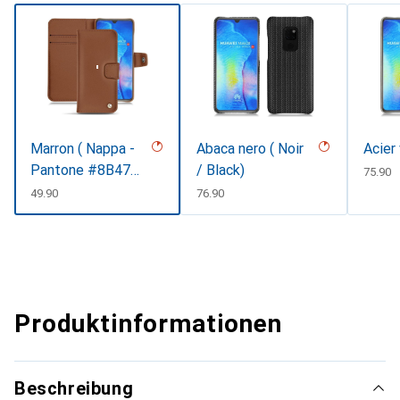
Marron ( Nappa -
Abaca nero ( Noir
Acier
Pantone #8B4720
/ Black)
CHF
75.90
), Noir ( Nappa /
CHF
49.90
CHF
76.90
Black )
Produktinformationen
Beschreibung