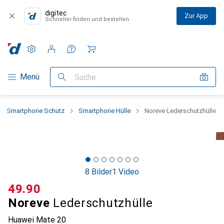
digitec
Zur App
Schneller finden und bestellen
Einstellungen
Kundenkonto
Vergleichslisten
Merklisten
Warenkorb
Navigation nach Kategorien
Menü
Suche
Smartphone Schutz
Smartphone Hülle
Noreve Lederschutzhülle
8 Bilder
1 Video
CHF
49.90
Noreve
Lederschutzhülle
Huawei Mate 20