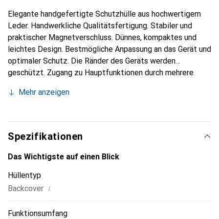
Elegante handgefertigte Schutzhülle aus hochwertigem
Leder. Handwerkliche Qualitätsfertigung. Stabiler und
praktischer Magnetverschluss. Dünnes, kompaktes und
leichtes Design. Bestmögliche Anpassung an das Gerät und
optimaler Schutz. Die Ränder des Geräts werden
geschützt. Zugang zu Hauptfunktionen durch mehrere
Ausschnitte im Leder. Nutzung der Kamera und des Blitzes
Mehr anzeigen
ist möglich, ohne die Schutzhülle abzunehmen. Fach für
zwei Kreditkarten oder Visitenkarten. Ausschnitt für
Kopfhörer. Ausschnitt für Aufladung und Synchronisation.
Innenauskleidung mit eingeprägtem Noreve-Logo.
Spezifikationen
Das Wichtigste auf einen Blick
Hüllentyp
i
Backcover
Funktionsumfang