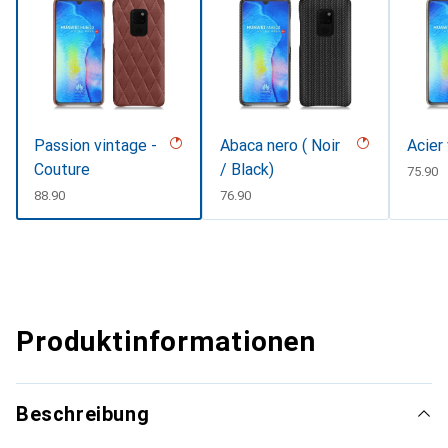
Passion vintage -
Abaca nero ( Noir
Acier
Couture
/ Black)
CHF
75.90
CHF
88.90
CHF
76.90
Produktinformationen
Beschreibung