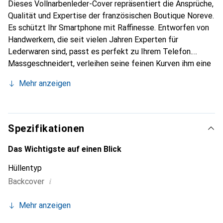
Dieses Vollnarbenleder-Cover repräsentiert die Ansprüche,
Qualität und Expertise der französischen Boutique Noreve.
Es schützt Ihr Smartphone mit Raffinesse. Entworfen von
Handwerkern, die seit vielen Jahren Experten für
Lederwaren sind, passt es perfekt zu Ihrem Telefon.
Massgeschneidert, verleihen seine feinen Kurven ihm eine
echte zweite Haut. Es wird zum schicken und integralen
Mehr anzeigen
Accessoire Ihres Smartphones. International anerkannt für
ihre hochwertigen Produkte ist die Marke Noreve eine
sichere Wahl für eine anspruchsvolle Kundschaft.
Spezifikationen
Das Wichtigste auf einen Blick
Hüllentyp
i
Backcover
Mehr anzeigen