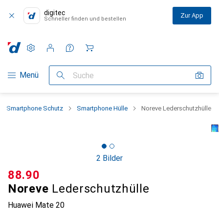
digitec
Zur App
Schneller finden und bestellen
Einstellungen
Kundenkonto
Vergleichslisten
Merklisten
Warenkorb
Navigation nach Kategorien
Menü
Suche
Smartphone Schutz
Smartphone Hülle
Noreve Lederschutzhülle
2 Bilder
CHF
88.90
Noreve
Lederschutzhülle
Huawei Mate 20