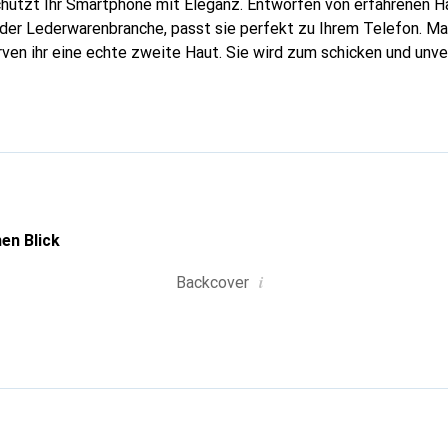
chützt Ihr Smartphone mit Eleganz. Entworfen von erfahrenen 
n der Lederwarenbranche, passt sie perfekt zu Ihrem Telefon. M
urven ihr eine echte zweite Haut. Sie wird zum schicken und unv
tphone. International anerkannt für ihre hochwertigen Produkte
für eine anspruchsvolle Kundschaft.
en Blick
i
Backcover
g