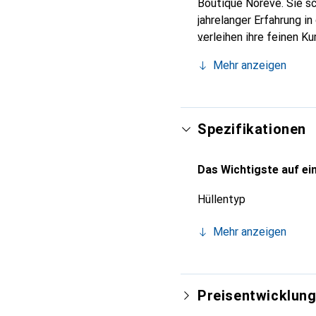
Boutique Noreve. Sie s
jahrelanger Erfahrung i
verleihen ihre feinen K
Accessoire für Ihr Smar
Mehr anzeigen
eine zuverlässige Wahl 
Spezifikationen
Das Wichtigste auf ein
Hüllentyp
Mehr anzeigen
Preisentwicklun