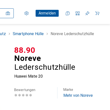
Einstellungen
Kundenkonto
Vergleichslisten
Merklisten
Warenkorb
Anmelden
utz
Smartphone Hülle
Noreve Lederschutzhülle
CHF
88.90
Noreve
Lederschutzhülle
Huawei Mate 20
Marke
Bewertungen
Mehr von Noreve