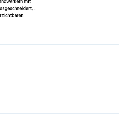
Handwerkern mit
assgeschneidert,
erzichtbaren
 ist die Marke Noreve