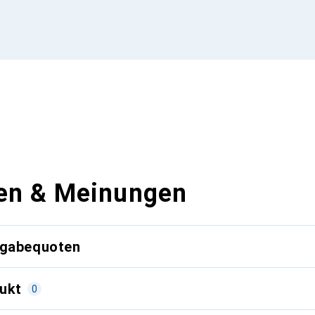
en & Meinungen
kgabequoten
ukt
0