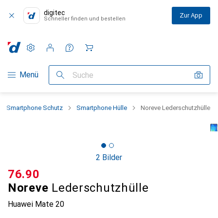
digitec
Zur App
Schneller finden und bestellen
Einstellungen
Kundenkonto
Vergleichslisten
Merklisten
Warenkorb
Navigation nach Kategorien
Menü
Suche
Smartphone Schutz
Smartphone Hülle
Noreve Lederschutzhülle
2 Bilder
CHF
76.90
Noreve
Lederschutzhülle
Huawei Mate 20