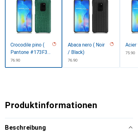
Crocodile pino (
Abaca nero ( Noir
Acier
Pantone #173F35
/ Black)
CHF
75.90
)
CHF
76.90
CHF
76.90
Produktinformationen
Beschreibung