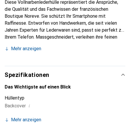
Diese Vollnarbenlederhülle repräsentiert die Ansprüche,
die Qualität und das Fachwissen der französischen
Boutique Noreve. Sie schützt Ihr Smartphone mit
Raffinesse. Entworfen von Handwerkern, die seit vielen
Jahren Experten für Lederwaren sind, passt sie perfekt zu
Ihrem Telefon. Massgeschneidert, verleihen ihre feinen
Kurven ihr eine echte zweite Haut. Sie wird zum schicken
Mehr anzeigen
und integralen Accessoire Ihres Smartphones. International
anerkannt für ihre hochwertigen Produkte ist die Marke
Noreve eine sichere Wahl für eine anspruchsvolle Klientel.
Spezifikationen
Das Wichtigste auf einen Blick
Hüllentyp
i
Backcover
Mehr anzeigen