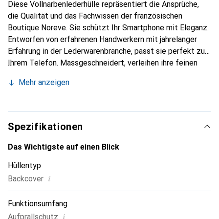
Diese Vollnarbenlederhülle repräsentiert die Ansprüche,
die Qualität und das Fachwissen der französischen
Boutique Noreve. Sie schützt Ihr Smartphone mit Eleganz.
Entworfen von erfahrenen Handwerkern mit jahrelanger
Erfahrung in der Lederwarenbranche, passt sie perfekt zu
Ihrem Telefon. Massgeschneidert, verleihen ihre feinen
Kurven ihr eine echte zweite Haut. Sie wird zum schicken
Mehr anzeigen
und unverzichtbaren Accessoire für Ihr Smartphone.
International anerkannt für ihre hochwertigen Produkte ist
die Marke Noreve eine zuverlässige Wahl für eine
anspruchsvolle Kundschaft.
Spezifikationen
Das Wichtigste auf einen Blick
Hüllentyp
i
Backcover
Funktionsumfang
i
Aufprallschutz