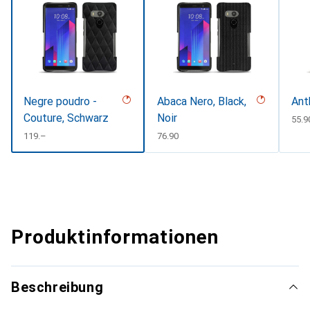
Negre poudro -
Abaca Nero, Black,
Ant
Couture, Schwarz
Noir
CHF
55.9
CHF
119.–
CHF
76.90
Produktinformationen
Beschreibung