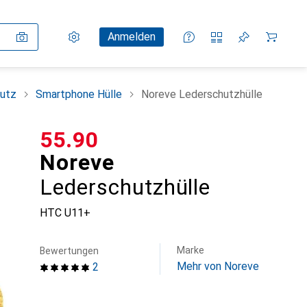
Einstellungen
Kundenkonto
Vergleichslisten
Merklisten
Warenkorb
Anmelden
utz
Smartphone Hülle
Noreve Lederschutzhülle
CHF
55.90
Noreve
Lederschutzhülle
HTC U11+
Marke
Bewertungen
Mehr von Noreve
2