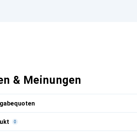
en & Meinungen
kgabequoten
ukt
0