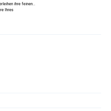
rleihen ihre feinen
re Ihres
eve eine sichere