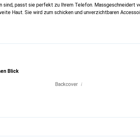
 sind, passt sie perfekt zu Ihrem Telefon. Massgeschneidert ve
weite Haut. Sie wird zum schicken und unverzichtbaren Accessoi
nal anerkannt für ihre hochwertigen Produkte ist die Marke Nor
olle Klientel.
en Blick
i
Backcover
g