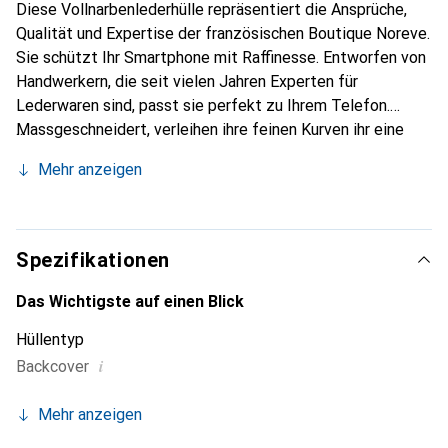
Diese Vollnarbenlederhülle repräsentiert die Ansprüche,
Qualität und Expertise der französischen Boutique Noreve.
Sie schützt Ihr Smartphone mit Raffinesse. Entworfen von
Handwerkern, die seit vielen Jahren Experten für
Lederwaren sind, passt sie perfekt zu Ihrem Telefon.
Massgeschneidert, verleihen ihre feinen Kurven ihr eine
echte zweite Haut. Sie wird zum schicken und
Mehr anzeigen
unverzichtbaren Accessoire für Ihr Smartphone.
International anerkannt für ihre hochwertigen Produkte, ist
die Marke Noreve eine sichere Wahl für eine
anspruchsvolle Kundschaft.
Spezifikationen
Das Wichtigste auf einen Blick
Hüllentyp
i
Backcover
Mehr anzeigen