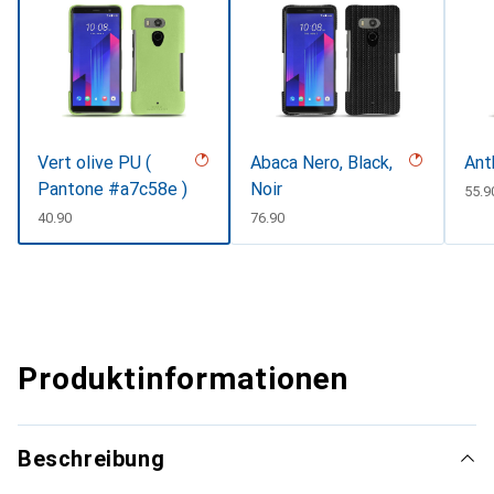
Vert olive PU (
Abaca Nero, Black,
Ant
Pantone #a7c58e )
Noir
CHF
55.9
CHF
40.90
CHF
76.90
Produktinformationen
Beschreibung