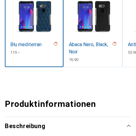
Blu mediterran
Abaca Nero, Black,
Ant
Noir
CHF
119.–
CHF
55.9
CHF
76.90
Produktinformationen
Beschreibung