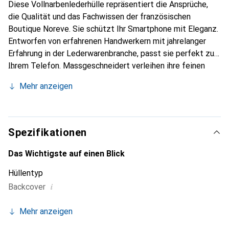
Diese Vollnarbenlederhülle repräsentiert die Ansprüche,
die Qualität und das Fachwissen der französischen
Boutique Noreve. Sie schützt Ihr Smartphone mit Eleganz.
Entworfen von erfahrenen Handwerkern mit jahrelanger
Erfahrung in der Lederwarenbranche, passt sie perfekt zu
Ihrem Telefon. Massgeschneidert verleihen ihre feinen
Kurven ihr eine echte zweite Haut. Sie wird zum schicken
Mehr anzeigen
und unverzichtbaren Accessoire für Ihr Smartphone. Die
Marke Noreve ist international für ihre hochwertigen
Produkte anerkannt und eine zuverlässige Wahl für eine
anspruchsvolle Klientel.
Spezifikationen
Das Wichtigste auf einen Blick
Hüllentyp
i
Backcover
Mehr anzeigen