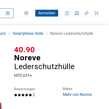
Einstellungen
Kundenkonto
Vergleichslisten
Merklisten
Warenkorb
Anmelden
utz
Smartphone Hülle
Noreve Lederschutzhülle
CHF
40.90
Noreve
Lederschutzhülle
HTC U11+
Marke
Bewertungen
Mehr von Noreve
2