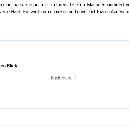
 sind, passt sie perfekt zu Ihrem Telefon. Massgeschneidert ve
weite Haut. Sie wird zum schicken und unverzichtbaren Accessoi
nal anerkannt für ihre hochwertigen Produkte ist die Marke Nor
olle Klientel.
en Blick
i
Backcover
g