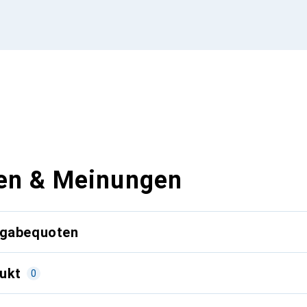
en & Meinungen
kgabequoten
ukt
0