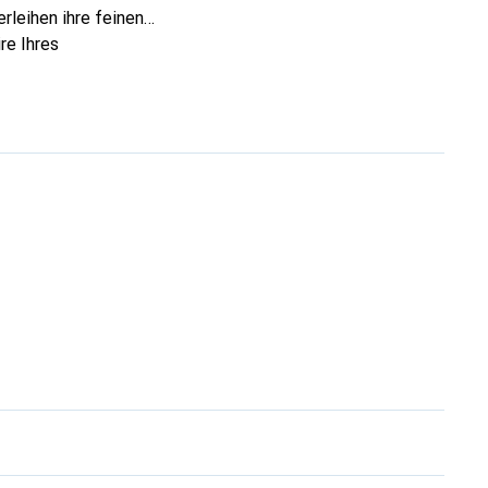
rleihen ihre feinen
re Ihres
eve eine sichere