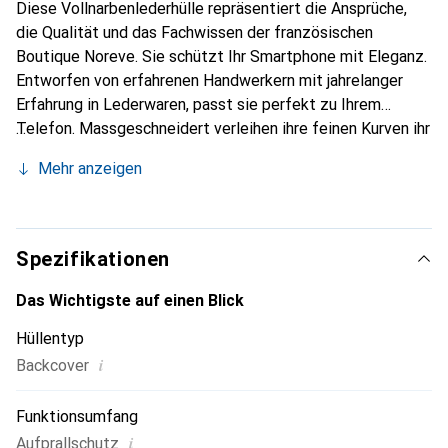
Diese Vollnarbenlederhülle repräsentiert die Ansprüche,
die Qualität und das Fachwissen der französischen
Boutique Noreve. Sie schützt Ihr Smartphone mit Eleganz.
Entworfen von erfahrenen Handwerkern mit jahrelanger
Erfahrung in Lederwaren, passt sie perfekt zu Ihrem
Telefon. Massgeschneidert verleihen ihre feinen Kurven ihr
eine echte zweite Haut. Sie wird zum schicken und
Mehr anzeigen
unverzichtbaren Accessoire für Ihr Smartphone.
International anerkannt für ihre hochwertigen Produkte ist
die Marke Noreve eine zuverlässige Wahl für eine
anspruchsvolle Kundschaft.
Spezifikationen
Das Wichtigste auf einen Blick
Hüllentyp
i
Backcover
Funktionsumfang
i
Aufprallschutz