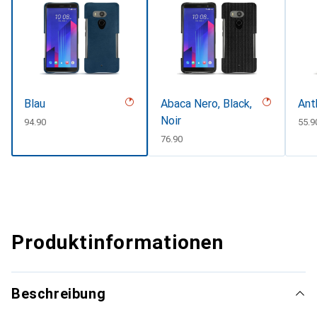
Blau
Abaca Nero, Black,
Ant
Noir
CHF
94.90
CHF
55.9
CHF
76.90
Produktinformationen
Beschreibung