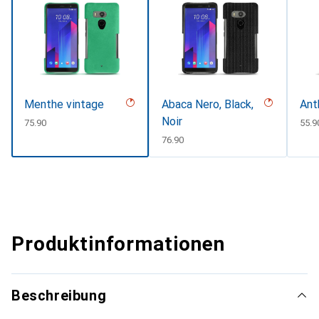
Menthe vintage
Abaca Nero, Black,
Ant
Noir
CHF
75.90
CHF
55.9
CHF
76.90
Produktinformationen
Beschreibung