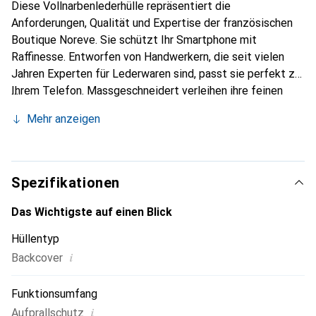
Diese Vollnarbenlederhülle repräsentiert die
Anforderungen, Qualität und Expertise der französischen
Boutique Noreve. Sie schützt Ihr Smartphone mit
Raffinesse. Entworfen von Handwerkern, die seit vielen
Jahren Experten für Lederwaren sind, passt sie perfekt zu
Ihrem Telefon. Massgeschneidert verleihen ihre feinen
Kurven ihr eine echte zweite Haut. Sie wird zum schicken
Mehr anzeigen
und unverzichtbaren Accessoire für Ihr Smartphone.
International anerkannt für ihre hochwertigen Produkte ist
die Marke Noreve eine sichere Wahl für eine
anspruchsvolle Kundschaft.
Spezifikationen
Das Wichtigste auf einen Blick
Hüllentyp
i
Backcover
Funktionsumfang
i
Aufprallschutz