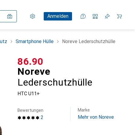
Einstellungen
Kundenkonto
Vergleichslisten
Merklisten
Warenkorb
Anmelden
utz
Smartphone Hülle
Noreve Lederschutzhülle
CHF
86.90
Noreve
Lederschutzhülle
HTC U11+
Marke
Bewertungen
Mehr von Noreve
2