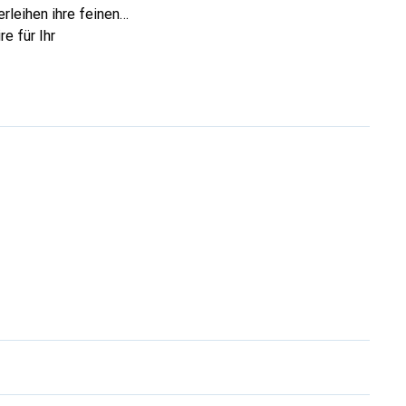
rleihen ihre feinen
e für Ihr
ve eine sichere Wahl