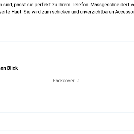
 sind, passt sie perfekt zu Ihrem Telefon. Massgeschneidert ve
weite Haut. Sie wird zum schicken und unverzichtbaren Accessoir
al anerkannt für ihre hochwertigen Produkte ist die Marke Nore
Klientel.
en Blick
i
Backcover
g