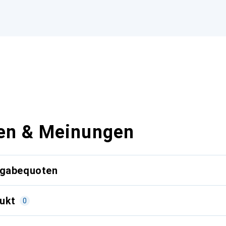
en & Meinungen
kgabequoten
ukt
0