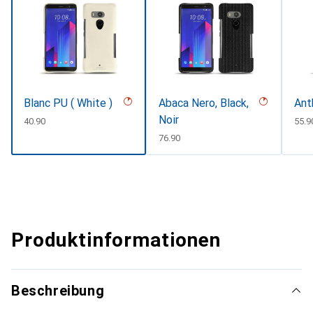
Blanc PU ( White )
Abaca Nero, Black,
Ant
Noir
CHF
40.90
CHF
55.9
CHF
76.90
Produktinformationen
Beschreibung