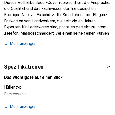
Dieses Vollnarbenleder-Cover repräsentiert die Ansprüche,
die Qualität und das Fachwissen der französischen
Boutique Noreve. Es schützt Ihr Smartphone mit Eleganz.
Entworfen von Handwerkern, die seit vielen Jahren
Experten für Lederwaren sind, passt es perfekt zu Ihrem
Telefon. Massgeschneidert, verleihen seine feinen Kurven
ihm eine echte zweite Haut. Es wird zum schicken und
Mehr anzeigen
unverzichtbaren Accessoire für Ihr Smartphone.
International anerkannt für ihre hochwertigen Produkte ist
die Marke Noreve eine sichere Wahl für eine
anspruchsvolle Klientel.
Spezifikationen
Das Wichtigste auf einen Blick
Hüllentyp
i
Backcover
Mehr anzeigen