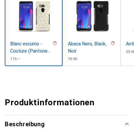
Blanc escumo -
Abaca Nero, Black,
Ant
Couture (Pantone
Noir
CHF
55.9
#D6D6D1)
CHF
119.–
CHF
76.90
Produktinformationen
Beschreibung