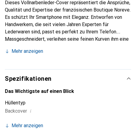
Dieses Vollnarbenleder-Cover repräsentiert die Ansprüche,
Qualität und Expertise der französischen Boutique Noreve.
Es schützt Ihr Smartphone mit Eleganz. Entworfen von
Handwerkern, die seit vielen Jahren Experten für
Lederwaren sind, passt es perfekt zu Ihrem Telefon.
Massgeschneidert, verleihen seine feinen Kurven ihm eine
echte zweite Haut. Es wird zum schicken und
Mehr anzeigen
unverzichtbaren Accessoire für Ihr Smartphone.
International anerkannt für ihre hochwertigen Produkte, ist
die Marke Noreve eine sichere Wahl für eine
anspruchsvolle Kundschaft.
Spezifikationen
Das Wichtigste auf einen Blick
Hüllentyp
i
Backcover
Mehr anzeigen