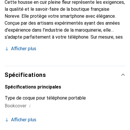
Cette housse en cuir pleine fleur représente les exigences,
la qualité et le savoir-faire de la boutique française
Noreve. Elle protège votre smartphone avec élégance.
Conçue par des artisans expérimentés ayant des années
d'expérience dans l'industrie de la maroquinerie, elle
s'adapte parfaitement à votre téléphone. Sur mesure, ses
courbes délicates lui confèrent une véritable seconde
Afficher plus
peau. Elle devient l'accessoire chic et indispensable pour
votre smartphone. Reconnaissable à l'international pour
ses produits de haute qualité, la marque Noreve est un
choix fiable pour une clientèle exigeante.
Spécifications
Spécifications principales
Type de coque pour téléphone portable
i
Bookcover
Afficher plus