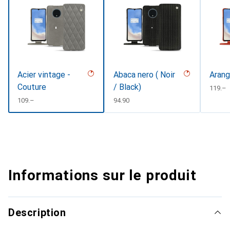
Acier vintage -
Abaca nero ( Noir
Arang
Couture
/ Black)
CHF
119.–
CHF
109.–
CHF
94.90
Informations sur le produit
Description