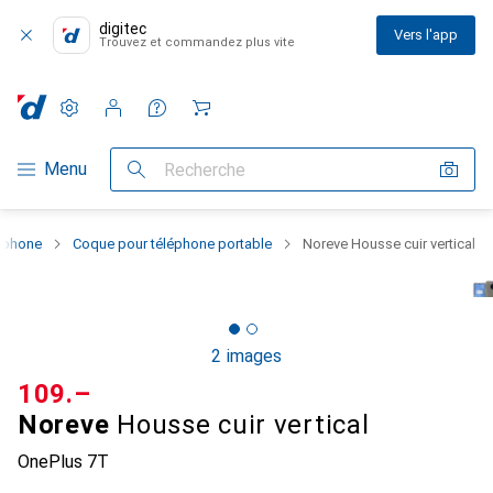
digitec
Vers l'app
Trouvez et commandez plus vite
Paramètres
Compte client
Listes de comparaison
Listes d'envies
Panier
Navigation par catégorie
Menu
Recherche
rtphone
Coque pour téléphone portable
Noreve Housse cuir vertical
2 images
CHF
109.–
Noreve
Housse cuir vertical
OnePlus 7T