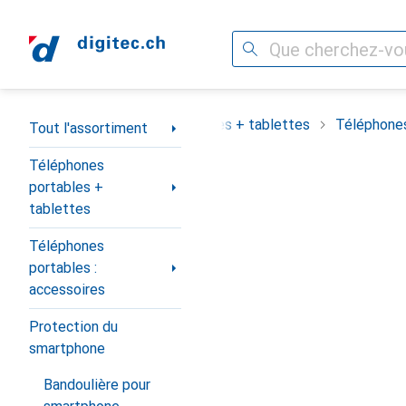
Recherche
Navigation par catégorie
assortiment
Téléphones portables + tablettes
Téléphones
Tout l'assortiment
Téléphones
portables +
tablettes
Téléphones
portables :
accessoires
Protection du
smartphone
Bandoulière pour