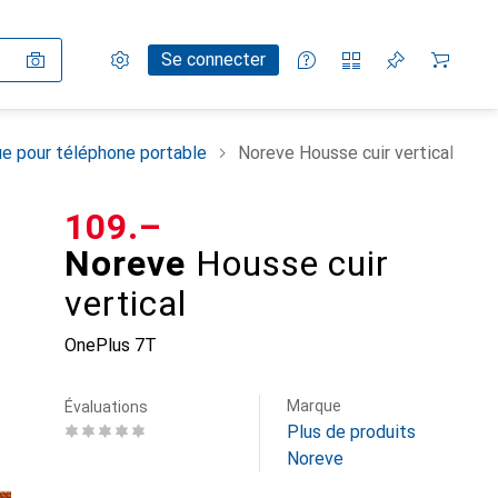
Paramètres
Compte client
Listes de comparaison
Listes d'envies
Panier
Se connecter
e pour téléphone portable
Noreve Housse cuir vertical
CHF
109.–
Noreve
Housse cuir
vertical
OnePlus 7T
Marque
Évaluations
Plus de produits
Noreve