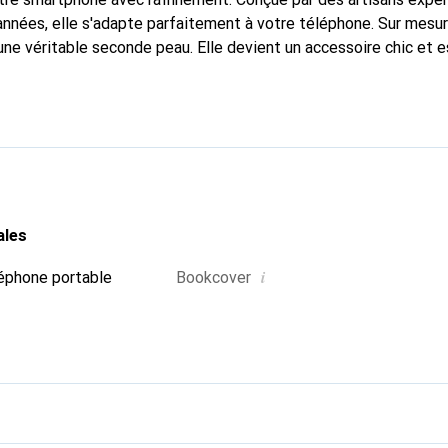
nnées, elle s'adapte parfaitement à votre téléphone. Sur mesur
une véritable seconde peau. Elle devient un accessoire chic et e
 internationalement pour ses produits de haute qualité, la mar
tèle exigeante.
ales
i
éphone portable
Bookcover