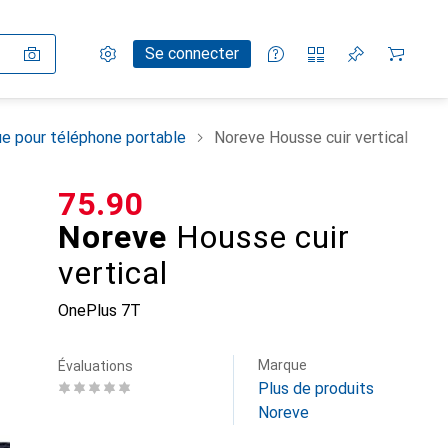
Paramètres
Compte client
Listes de comparaison
Listes d'envies
Panier
Se connecter
e pour téléphone portable
Noreve Housse cuir vertical
CHF
75.90
Noreve
Housse cuir
vertical
OnePlus 7T
Marque
Évaluations
Plus de produits
Noreve