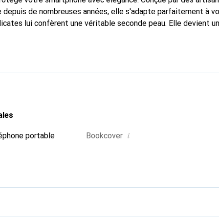
 depuis de nombreuses années, elle s'adapte parfaitement à vo
icates lui confèrent une véritable seconde peau. Elle devient un
e smartphone. Reconnaître internationalement pour ses produits 
oix sûr pour une clientèle exigeante.
ales
i
éphone portable
Bookcover