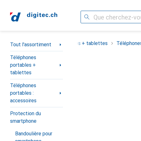
Recherche
Navigation par catégorie
assortiment
Téléphones portables + tablettes
Téléphones
Tout l'assortiment
Téléphones
portables +
tablettes
Téléphones
portables :
accessoires
Protection du
smartphone
Bandoulière pour