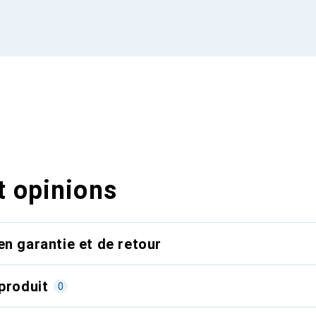
t opinions
en garantie et de retour
produit
0