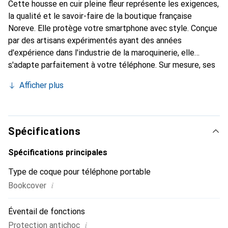
Cette housse en cuir pleine fleur représente les exigences,
la qualité et le savoir-faire de la boutique française
Noreve. Elle protège votre smartphone avec style. Conçue
par des artisans expérimentés ayant des années
d'expérience dans l'industrie de la maroquinerie, elle
s'adapte parfaitement à votre téléphone. Sur mesure, ses
courbes élégantes lui donnent une véritable seconde peau.
Afficher plus
Elle devient l'accessoire élégant et indispensable pour
votre smartphone. Reconnu internationalement pour ses
produits de haute qualité, la marque Noreve est un choix
fiable pour une clientèle exigeante.
Spécifications
Spécifications principales
Type de coque pour téléphone portable
i
Bookcover
Éventail de fonctions
i
Protection antichoc