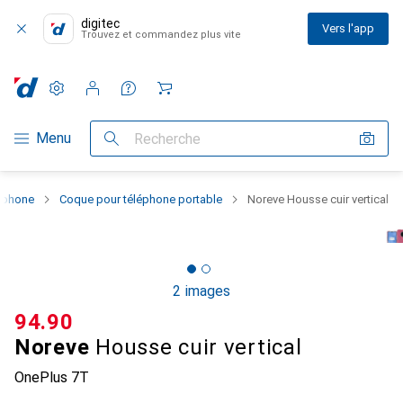
digitec
Vers l'app
Trouvez et commandez plus vite
Paramètres
Compte client
Listes de comparaison
Listes d'envies
Panier
Navigation par catégorie
Menu
Recherche
rtphone
Coque pour téléphone portable
Noreve Housse cuir vertical
2 images
CHF
94.90
Noreve
Housse cuir vertical
OnePlus 7T