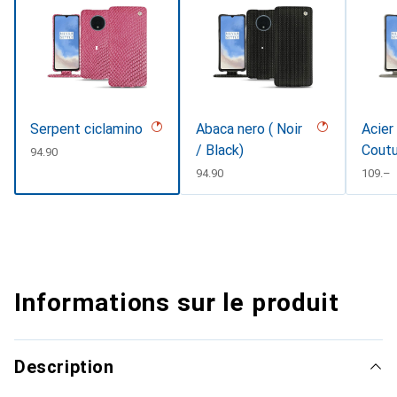
Serpent ciclamino
Abaca nero ( Noir
Acier
/ Black)
Coutu
CHF
94.90
CHF
94.90
CHF
109.–
Informations sur le produit
Description