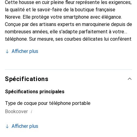
Cette housse en cuir pleine fleur représente les exigences,
la qualité et le savoir-faire de la boutique française
Noreve. Elle protège votre smartphone avec élégance.
Conçue par des artisans experts en maroquinerie depuis de
nombreuses années, elle s'adapte parfaitement à votre
téléphone. Sur mesure, ses courbes délicates lui confèrent
une véritable seconde peau. Elle devient l'accessoire chic
Afficher plus
et indispensable de votre smartphone. Reconnaissable à
l'international pour ses produits de haute qualité, la
marque Noreve est un choix sûr pour une clientèle
exigeante.
Spécifications
Spécifications principales
Type de coque pour téléphone portable
i
Bookcover
Afficher plus