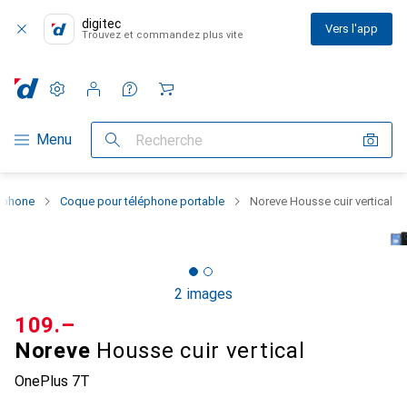
digitec
Vers l'app
Trouvez et commandez plus vite
Paramètres
Compte client
Listes de comparaison
Listes d'envies
Panier
Navigation par catégorie
Menu
Recherche
rtphone
Coque pour téléphone portable
Noreve Housse cuir vertical
2 images
CHF
109.–
Noreve
Housse cuir vertical
OnePlus 7T