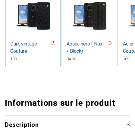
Dark vintage -
Abaca nero ( Noir
Acier
Couture
/ Black)
Coutu
CHF
109.–
CHF
94.90
CHF
109.–
Informations sur le produit
Description