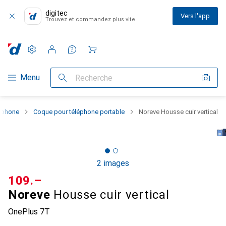
digitec
Vers l'app
Trouvez et commandez plus vite
Paramètres
Compte client
Listes de comparaison
Listes d'envies
Panier
Navigation par catégorie
Menu
Recherche
rtphone
Coque pour téléphone portable
Noreve Housse cuir vertical
2 images
CHF
109.–
Noreve
Housse cuir vertical
OnePlus 7T