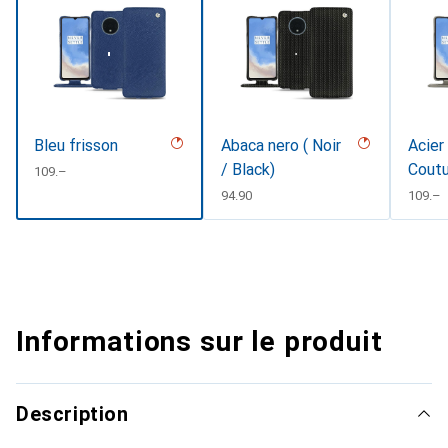
Bleu frisson
Abaca nero ( Noir
Acier
/ Black)
Coutu
CHF
109.–
CHF
94.90
CHF
109.–
Informations sur le produit
Description