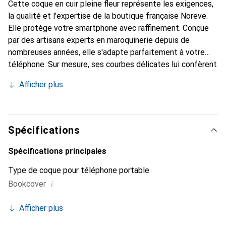
Cette coque en cuir pleine fleur représente les exigences,
la qualité et l'expertise de la boutique française Noreve.
Elle protège votre smartphone avec raffinement. Conçue
par des artisans experts en maroquinerie depuis de
nombreuses années, elle s'adapte parfaitement à votre
téléphone. Sur mesure, ses courbes délicates lui confèrent
une véritable seconde peau. Elle devient un accessoire
Afficher plus
chic et essentiel de votre smartphone. Reconnaître
internationalement pour ses produits de haute qualité, la
marque Noreve est un choix sûr pour une clientèle
exigeante.
Spécifications
Spécifications principales
Type de coque pour téléphone portable
i
Bookcover
Afficher plus