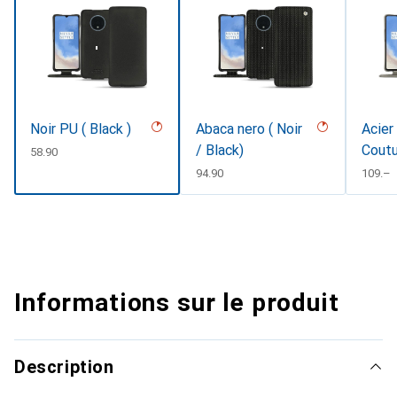
Noir PU ( Black )
Abaca nero ( Noir
Acier
/ Black)
Coutu
CHF
58.90
CHF
94.90
CHF
109.–
Informations sur le produit
Description