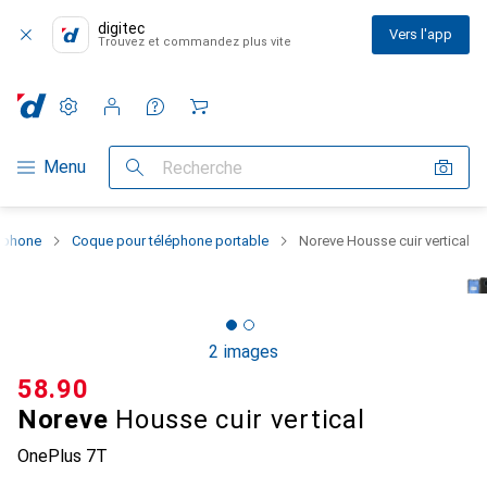
digitec
Vers l'app
Trouvez et commandez plus vite
Paramètres
Compte client
Listes de comparaison
Listes d'envies
Panier
Navigation par catégorie
Menu
Recherche
rtphone
Coque pour téléphone portable
Noreve Housse cuir vertical
2 images
CHF
58.90
Noreve
Housse cuir vertical
OnePlus 7T