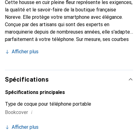
Cette housse en cuir pleine fleur représente les exigences,
la qualité et le savoir-faire de la boutique française
Noreve. Elle protège votre smartphone avec élégance.
Conçue par des artisans qui sont des experts en
maroquinerie depuis de nombreuses années, elle s'adapte
parfaitement à votre téléphone. Sur mesure, ses courbes
raffinées lui donnent une véritable seconde peau. Elle
Afficher plus
devient l'accessoire chic et indispensable pour votre
smartphone. Reconnaissance internationale pour ses
produits de haute qualité, la marque Noreve est un choix
sûr pour une clientèle exigeante.
Spécifications
Spécifications principales
Type de coque pour téléphone portable
i
Bookcover
Afficher plus