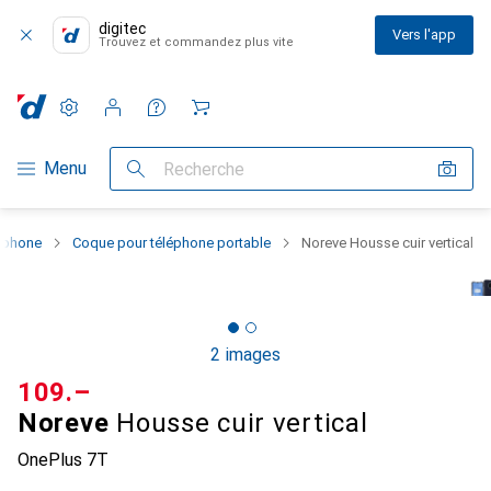
digitec
Vers l'app
Trouvez et commandez plus vite
Paramètres
Compte client
Listes de comparaison
Listes d'envies
Panier
Navigation par catégorie
Menu
Recherche
rtphone
Coque pour téléphone portable
Noreve Housse cuir vertical
2 images
CHF
109.–
Noreve
Housse cuir vertical
OnePlus 7T