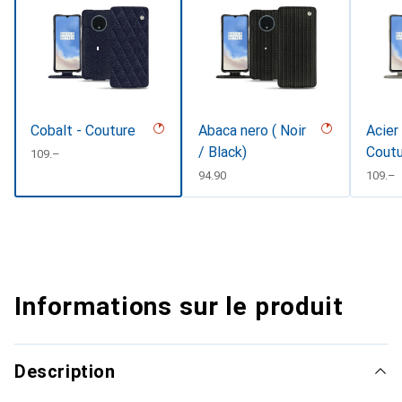
Cobalt - Couture
Abaca nero ( Noir
Acier
/ Black)
Coutu
CHF
109.–
CHF
94.90
CHF
109.–
Informations sur le produit
Description