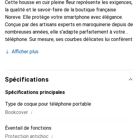
Cette housse en cuir pleine fleur représente les exigences,
la qualité et le savoir-faire de la boutique française
Noreve. Elle protège votre smartphone avec élégance.
Conçue par des artisans experts en maroquinerie depuis de
nombreuses années, elle s'adapte parfaitement à votre
téléphone. Sur mesure, ses courbes délicates lui confèrent
une véritable seconde peau. Elle devient l'accessoire chic
Afficher plus
et indispensable de votre smartphone. Reconnaître
internationalement pour ses produits de haute qualité, la
marque Noreve est un choix sûr pour une clientèle
exigeante.
Spécifications
Spécifications principales
Type de coque pour téléphone portable
i
Bookcover
Éventail de fonctions
i
Protection antichoc