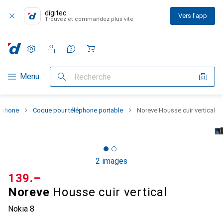
digitec
Vers l'app
Trouvez et commandez plus vite
Paramètres
Compte client
Listes de comparaison
Listes d'envies
Panier
Navigation par catégorie
Menu
Recherche
rtphone
Coque pour téléphone portable
Noreve Housse cuir vertical
2 images
CHF
139.–
Noreve
Housse cuir vertical
Nokia 8