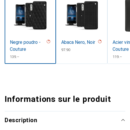
Negre poudro -
Abaca Nero, Noir
Acier vi
Couture
Couture
CHF
97.90
CHF
139.–
CHF
119.–
Informations sur le produit
Description