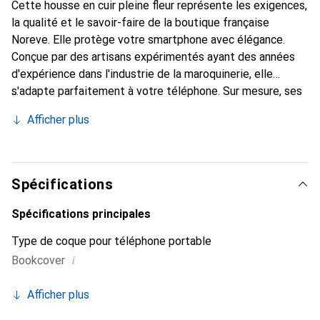
Cette housse en cuir pleine fleur représente les exigences,
la qualité et le savoir-faire de la boutique française
Noreve. Elle protège votre smartphone avec élégance.
Conçue par des artisans expérimentés ayant des années
d'expérience dans l'industrie de la maroquinerie, elle
s'adapte parfaitement à votre téléphone. Sur mesure, ses
courbes raffinées lui confèrent une véritable seconde peau.
Afficher plus
Elle devient l'accessoire chic et indispensable pour votre
smartphone. Reconnaissante à l'international pour ses
produits de haute qualité, la marque Noreve est un choix
fiable pour une clientèle exigeante.
Spécifications
Spécifications principales
Type de coque pour téléphone portable
i
Bookcover
Afficher plus