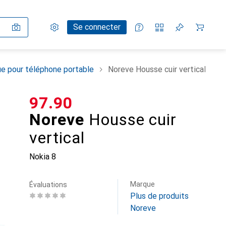
Paramètres
Compte client
Listes de comparaison
Listes d'envies
Panier
Se connecter
e pour téléphone portable
Noreve Housse cuir vertical
CHF
97.90
Noreve
Housse cuir
vertical
Nokia 8
Marque
Évaluations
Plus de produits
Noreve