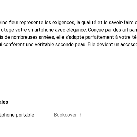
ine fleur représente les exigences, la qualité et le savoir-faire 
protège votre smartphone avec élégance. Conçue par des artisan
puis de nombreuses années, elle s'adapte parfaitement à votre t
ui confèrent une véritable seconde peau. Elle devient un accesso
re smartphone. Reconnaître internationalement pour ses produits
oix sûr pour une clientèle exigeante.
ales
i
éphone portable
Bookcover