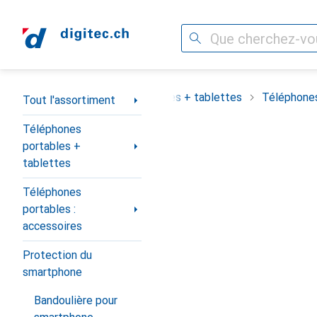
Recherche
Navigation par catégorie
assortiment
Téléphones portables + tablettes
Téléphones
Tout l'assortiment
Téléphones
portables +
tablettes
Téléphones
portables :
accessoires
Protection du
smartphone
Bandoulière pour