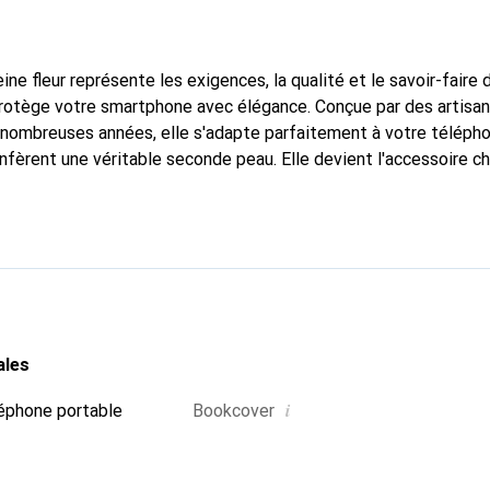
ine fleur représente les exigences, la qualité et le savoir-faire 
protège votre smartphone avec élégance. Conçue par des artisa
nombreuses années, elle s'adapte parfaitement à votre télépho
nfèrent une véritable seconde peau. Elle devient l'accessoire ch
connaître internationalement pour ses produits de haute quali
e clientèle exigeante.
ales
i
éphone portable
Bookcover