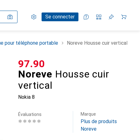
Paramètres
Compte client
Listes de comparaison
Listes d'envies
Panier
Se connecter
e pour téléphone portable
Noreve Housse cuir vertical
CHF
97.90
Noreve
Housse cuir
vertical
Nokia 8
Marque
Évaluations
Plus de produits
Noreve