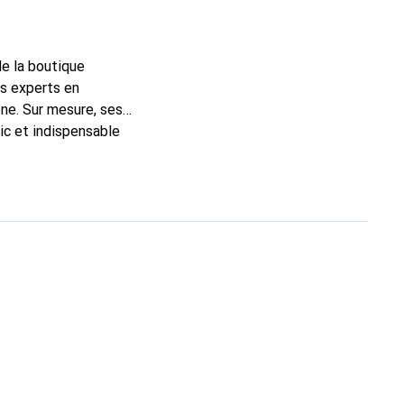
de la boutique
ns experts en
ne. Sur mesure, ses
ic et indispensable
té, la marque Noreve