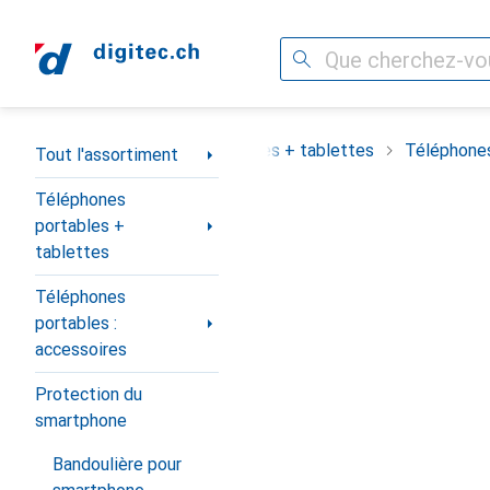
Recherche
Navigation par catégorie
assortiment
Téléphones portables + tablettes
Téléphones
Tout l'assortiment
Téléphones
portables +
tablettes
Téléphones
portables :
accessoires
Protection du
smartphone
Bandoulière pour