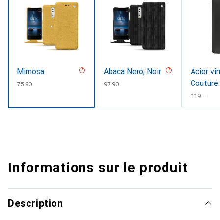
Mimosa
Abaca Nero, Noir
Acier vi
Couture
CHF
75.90
CHF
97.90
CHF
119.–
Informations sur le produit
Description