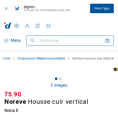
digitec
Vers l'app
Trouvez et commandez plus vite
Paramètres
Compte client
Listes de comparaison
Listes d'envies
Panier
Navigation par catégorie
Menu
Recherche
rtphone
Coque pour téléphone portable
Noreve Housse cuir vertical
2 images
CHF
75.90
Noreve
Housse cuir vertical
Nokia 8