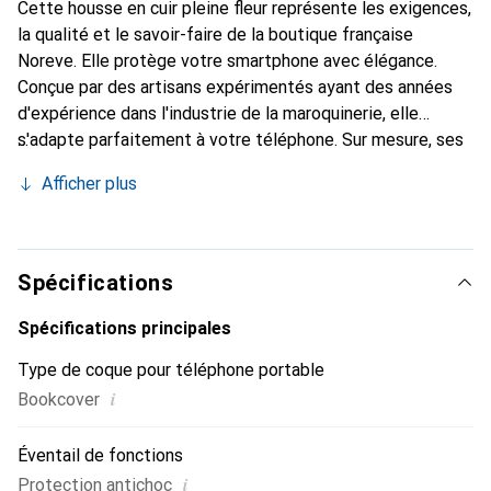
Cette housse en cuir pleine fleur représente les exigences,
la qualité et le savoir-faire de la boutique française
Noreve. Elle protège votre smartphone avec élégance.
Conçue par des artisans expérimentés ayant des années
d'expérience dans l'industrie de la maroquinerie, elle
s'adapte parfaitement à votre téléphone. Sur mesure, ses
courbes fines lui confèrent une véritable seconde peau.
Afficher plus
Elle devient l'accessoire chic et indispensable pour votre
smartphone. La marque Noreve est reconnue
internationalement pour ses produits de haute qualité et
constitue un choix fiable pour une clientèle exigeante.
Spécifications
Spécifications principales
Type de coque pour téléphone portable
i
Bookcover
Éventail de fonctions
i
Protection antichoc