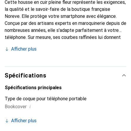
Cette housse en cuir pleine fleur représente les exigences,
la qualité et le savoir-faire de la boutique française
Noreve. Elle protège votre smartphone avec élégance.
Conçue par des artisans experts en maroquinerie depuis de
nombreuses années, elle s'adapte parfaitement à votre
téléphone. Sur mesure, ses courbes raffinées lui donnent
une véritable seconde peau. Elle devient un accessoire
Afficher plus
chic et indispensable pour votre smartphone. Reconnaître
internationalement pour ses produits de haute qualité, la
marque Noreve est un choix sûr pour une clientèle
exigeante.
Spécifications
Spécifications principales
Type de coque pour téléphone portable
i
Bookcover
Afficher plus