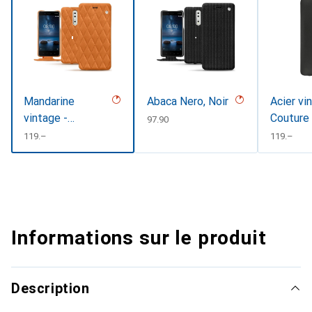
Mandarine
Abaca Nero, Noir
Acier vi
vintage -
Couture
CHF
97.90
Couture
CHF
119.–
CHF
119.–
Informations sur le produit
Description