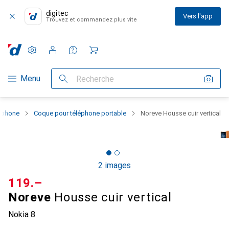
digitec
Vers l'app
Trouvez et commandez plus vite
Paramètres
Compte client
Listes de comparaison
Listes d'envies
Panier
Navigation par catégorie
Menu
Recherche
rtphone
Coque pour téléphone portable
Noreve Housse cuir vertical
2 images
CHF
119.–
Noreve
Housse cuir vertical
Nokia 8