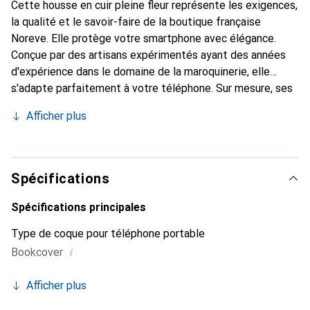
Cette housse en cuir pleine fleur représente les exigences,
la qualité et le savoir-faire de la boutique française
Noreve. Elle protège votre smartphone avec élégance.
Conçue par des artisans expérimentés ayant des années
d'expérience dans le domaine de la maroquinerie, elle
s'adapte parfaitement à votre téléphone. Sur mesure, ses
courbes raffinées lui confèrent une véritable seconde peau.
Afficher plus
Elle devient l'accessoire chic et indispensable pour votre
smartphone. La marque Noreve est reconnue
internationalement pour ses produits de haute qualité et
constitue un choix fiable pour une clientèle exigeante.
Spécifications
Spécifications principales
Type de coque pour téléphone portable
i
Bookcover
Afficher plus