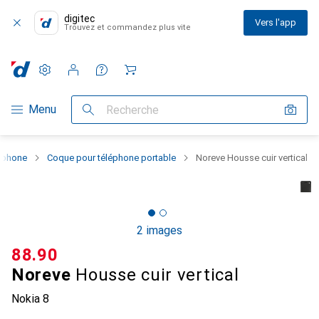
digitec
Vers l'app
Trouvez et commandez plus vite
Paramètres
Compte client
Listes de comparaison
Listes d'envies
Panier
Navigation par catégorie
Menu
Recherche
rtphone
Coque pour téléphone portable
Noreve Housse cuir vertical
2 images
CHF
88.90
Noreve
Housse cuir vertical
Nokia 8