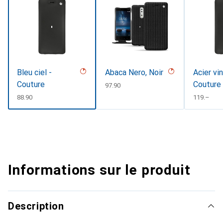
Bleu ciel -
Abaca Nero, Noir
Acier vi
Couture
Couture
CHF
97.90
CHF
88.90
CHF
119.–
Informations sur le produit
Description