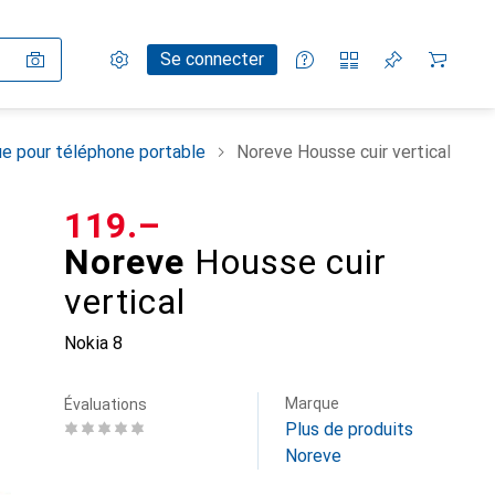
Paramètres
Compte client
Listes de comparaison
Listes d'envies
Panier
Se connecter
e pour téléphone portable
Noreve Housse cuir vertical
CHF
119.–
Noreve
Housse cuir
vertical
Nokia 8
Marque
Évaluations
Plus de produits
Noreve