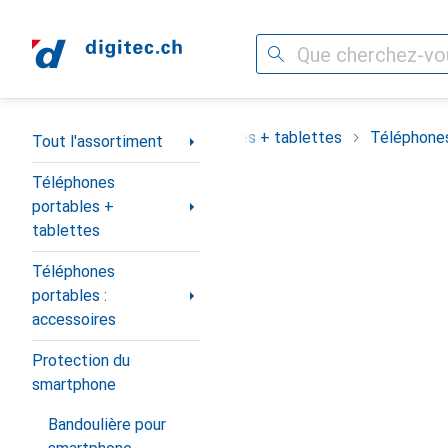
Recherche
Navigation par catégorie
assortiment
Téléphones portables + tablettes
Téléphones
Tout l'assortiment
Téléphones
portables +
tablettes
Téléphones
portables :
accessoires
Protection du
smartphone
Bandoulière pour