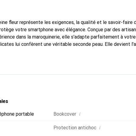
ine fleur représente les exigences, la qualité et le savoir-faire 
 protège votre smartphone avec élégance. Conçue par des artisa
rience dans la maroquinerie, elle s'adapte parfaitement à votre
icates lui confèrent une véritable seconde peau. Elle devient l'
re smartphone. La marque Noreve est reconnue internationaleme
titue un choix fiable pour une clientèle exigeante.
ales
i
éphone portable
Bookcover
i
Protection antichoc