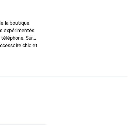
de la boutique
ns expérimentés
 téléphone. Sur
accessoire chic et
nt pour ses produits