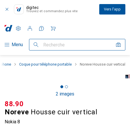
digitec
Vers l'app
Trouvez et commandez plus vite
Paramètres
Compte client
Listes de comparaison
Listes d'envies
Panier
Navigation par catégorie
Menu
Recherche
rtphone
Coque pour téléphone portable
Noreve Housse cuir vertical
2 images
CHF
88.90
Noreve
Housse cuir vertical
Nokia 8