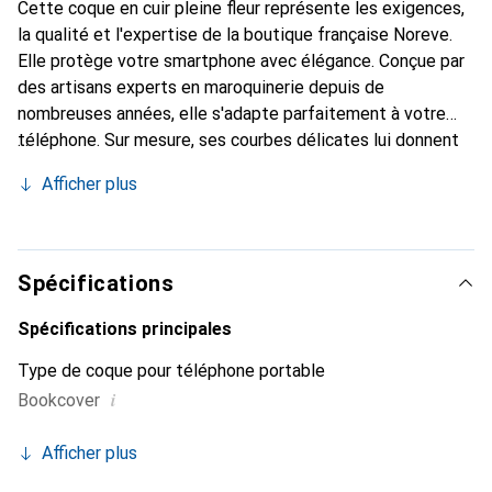
Cette coque en cuir pleine fleur représente les exigences,
la qualité et l'expertise de la boutique française Noreve.
Elle protège votre smartphone avec élégance. Conçue par
des artisans experts en maroquinerie depuis de
nombreuses années, elle s'adapte parfaitement à votre
téléphone. Sur mesure, ses courbes délicates lui donnent
une véritable seconde peau. Elle devient l'accessoire chic
Afficher plus
et indispensable de votre smartphone. Reconnaître
internationalement pour ses produits de haute qualité, la
marque Noreve est un choix sûr pour une clientèle
exigeante.
Spécifications
Spécifications principales
Type de coque pour téléphone portable
i
Bookcover
Afficher plus