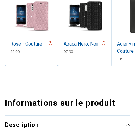
Rose - Couture
Abaca Nero, Noir
Acier vi
Couture
CHF
88.90
CHF
97.90
CHF
119.–
Informations sur le produit
Description