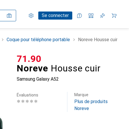
Paramètres
Compte client
Listes de comparaison
Listes d'envies
Panier
Se connecter
Coque pour téléphone portable
Noreve Housse cuir
CHF
71.90
Noreve
Housse cuir
Samsung Galaxy A52
Marque
Évaluations
Plus de produits
Noreve