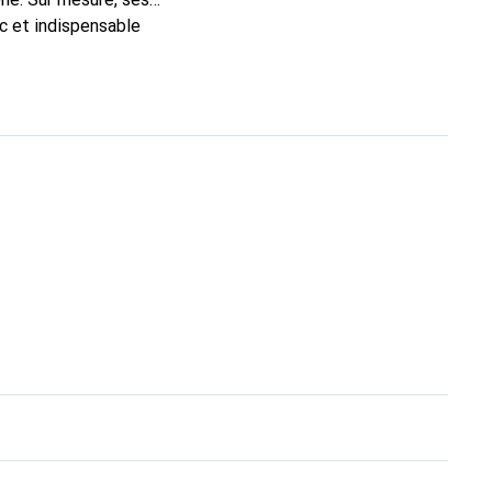
ic et indispensable
té, la marque Noreve