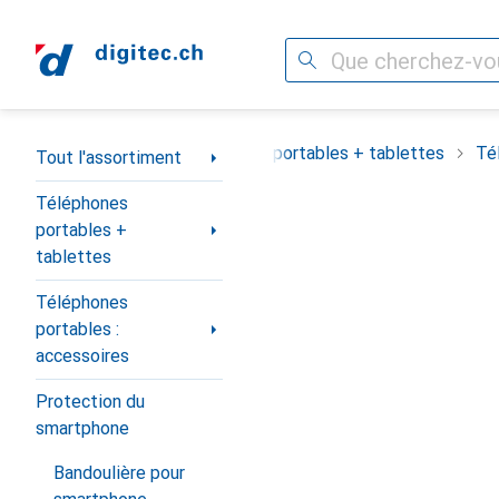
Recherche
Navigation par catégorie
Tout l'assortiment
Téléphones portables + tablettes
Té
Tout l'assortiment
Téléphones
portables +
tablettes
Téléphones
portables :
accessoires
Protection du
smartphone
Bandoulière pour