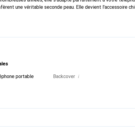
nfèrent une véritable seconde peau. Elle devient l'accessoire ch
connaître internationalement pour ses produits de haute quali
e clientèle exigeante.
ales
i
éphone portable
Backcover